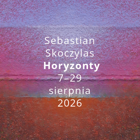
Sebastian
Skoczylas
Horyzonty
7–29
sierpnia
2026