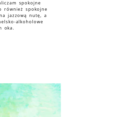
aliczam spokojne
to również spokojne
 na jazzową nutę, a
nelsko-alkoholowe
m oka.