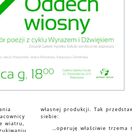
ania
własnej produkcji. Tak przedsta
racownicy
siebie:
e wiatru,
…operuję właściwie trzema 
zukiwaniu