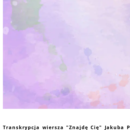
Transkrypcja wiersza
Znajdę Cię
Jakuba P