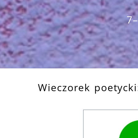
7–
Wieczorek poetyck