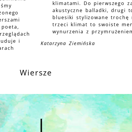
klimatami. Do pierwszego z
liśmy
akustyczne balladki, drugi 
rzonego
bluesiki stylizowane trochę
erszami
trzeci klimat to swoiste me
 poeta,
wynurzenia z przymrużenie
przeglądach
buduje i
Katarzyna Ziemińska
arach
Wiersze